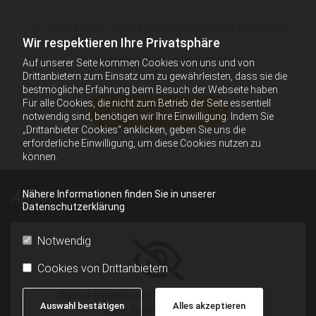
Bei Fragen können Sie uns gerne ebenfalls jederzeit kontaktieren.
Wir respektieren Ihre Privatsphäre
Wir freuen uns darauf von Ihnen zu hören!
Auf unserer Seite kommen Cookies von uns und von
Drittanbietern zum Einsatz um zu gewährleisten, dass sie die
bestmögliche Erfahrung beim Besuch der Webseite haben.
Für alle Cookies, die nicht zum Betrieb der Seite essentiell
Jetzt Kontakt aufnehmen
notwendig sind, benötigen wir Ihre Einwilligung. Indem Sie
„Drittanbieter Cookies“ anklicken, geben Sie uns die
erforderliche Einwilligung, um diese Cookies nutzen zu
können.
Anfahrt
Nähere Informationen finden Sie in unserer
Datenschutzerklärung
Notwendig
Cookies von Drittanbietern
Bitte akzeptieren Sie Marketing-Cookies, um
Auswahl bestätigen
Alles akzeptieren
diese Karte anzuzeigen.