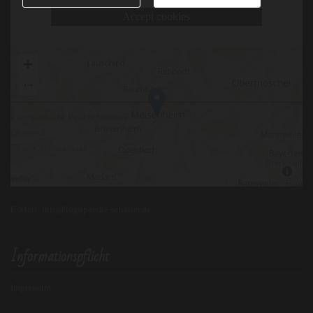
Accept cookies
Kontakt
Logopädische Praxis Schalter
Obertor 3
55590 Meisenheim
Tel.:
06753 123541
E-Mail:
info@logopaedie-schalter.de
Informationspflicht
Impressum