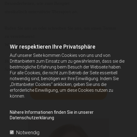
Besonderheiten, wie zum Beispiel
musikalisch unterstützte Therapien an.
Rufen Sie uns an oder schreiben Sie uns, um einen Termin
zu vereinbaren!
Wir freuen uns auf Sie!
Wir respektieren Ihre Privatsphäre
Auf unserer Seite kommen Cookies von uns und von
Drittanbietern zum Einsatz um zu gewährleisten, dass sie die
Ihre Karola Schalter und das Team der Logopädischen Praxis
bestmögliche Erfahrung beim Besuch der Webseite haben.
Schalter
Für alle Cookies, die nicht zum Betrieb der Seite essentiell
notwendig sind, benötigen wir Ihre Einwilligung. Indem Sie
„Drittanbieter Cookies“ anklicken, geben Sie uns die
erforderliche Einwilligung, um diese Cookies nutzen zu
Unsere Behandlungsschwerpunkte
können.
Nähere Informationen finden Sie in unserer
Datenschutzerklärung
Notwendig